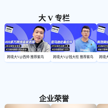
大 V 专栏
跨境大V@西帅 推荐紫鸟
跨境大V@钱大柱 推荐紫鸟
跨境大
鸟
企业荣誉