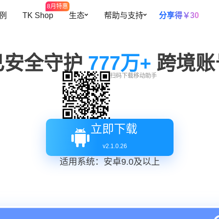
8月特惠
 例
TK Shop
生态
帮助与支持
分享得￥30
开放平台
帮助中心
多元设备
智能提效
已安全守护
全球开店
777
预约演示
万+
跨境账
海量网络资源
高效团队协
插件中心
私有化部署
扫码下载移动助手
覆盖300+地区资源
根据角色灵活
障账号安全
跨境导航
关于我们
设备池
自动二步验
紫鸟甄选
操作行为
设备资源共用，更灵活、更安全
自动填充二步
立即下载
v
2.1.0.26
自有设备导入
续费托管
适用系统：安卓9.0及以上
迹可循
支持导入已有环境，批量安全管理
到期自动续费
共用人数控
控制账号同时