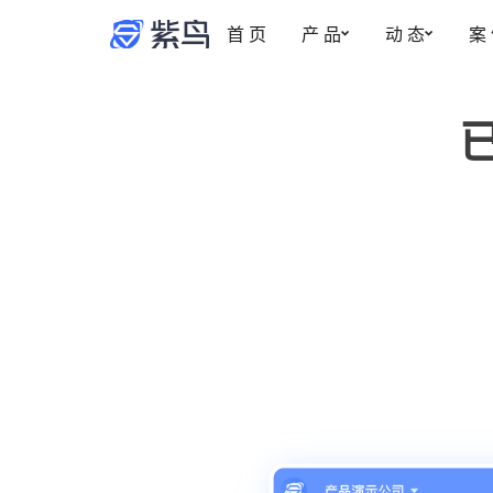
首 页
产 品
动 态
案
紫鸟资讯
安全防护
权限管理
更新动态
事中监管
多账号安全管理
新
博客
为账号提供安全专属的登录环境
智能操作截图，保
账密托管
事前拦截
自动填充，防止账号密码泄露
控制成员的访问与
安全访问·加密稳定
事后追溯
风险预警，网络质量优化，多重加密
操作实时记录，有
安全管家·安全加倍
热
事中监管记录，安全加倍升级