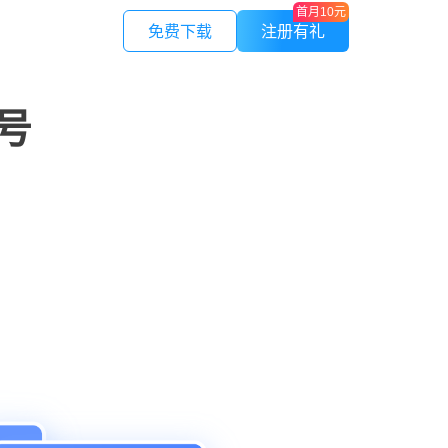
首月10元
免费下载
注册有礼
紫鸟应用
号
作管理
LinkFoxAI
授权，安全可控
电商专用AI 商品图 | 模特 | 素材
紫鸟云号
证
不限量
验证码，安全快捷
一号多绑，接收全球电话/短信
，避免不必要损失
制
在线人数，保证速度