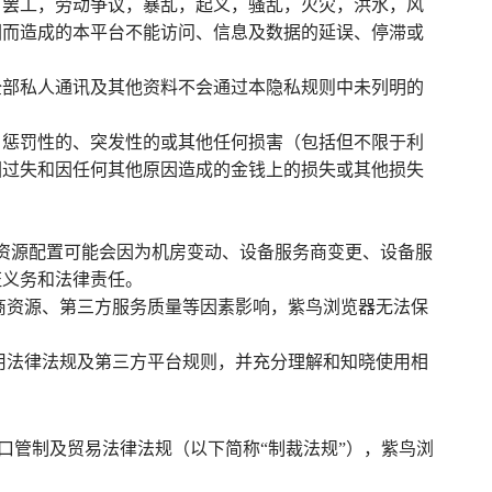
障，罢工，劳动争议，暴乱，起义，骚乱，火灾，洪水，风
因而造成的本平台不能访问、信息及数据的延误、停滞或
全部私人通讯及其他资料不会通过本隐私规则中未列明的
、惩罚性的、突发性的或其他任何损害（包括但不限于利
因过失和因任何其他原因造成的金钱上的损失或其他损失
络资源配置可能会因为机房变动、设备服务商变更、设备服
证义务和法律责任。
商资源、第三方服务质量等因素影响，紫鸟浏览器无法保
用法律法规及第三方平台规则，并充分理解和知晓使用相
口管制及贸易法律法规（以下简称“制裁法规”），紫鸟浏