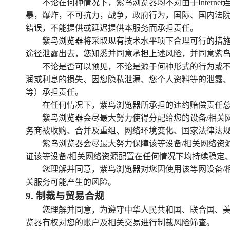
不论在何种情况下，紫鸟浏览器均不对由于Inter
暴，爆炸，不可抗力，战争，政府行为，国际、国内法
错误，不能提供或延迟提供本服务而承担责任。
紫鸟浏览器将采取现有技术水平项下合理可行的措
途径泄露出去，您知悉并同意承担上述风险，并同意紫
不论是否可以预见，不论是源于何种形式的行为或
润或利息的损失、因您隐私泄漏、您个人资料等的泄露
等）承担责任。
在任何情况下，紫鸟浏览器所承担的违约赔偿责任
紫鸟浏览器会尽最大努力使得分配给您的设备/相关
务商被收购、合并及重组、网络环境变化、国家法律法
紫鸟浏览器会尽最大努力保障该等设备/相关网络资
证该等设备/相关网络资源配置在任何情况下均持续稳定
您理解并同意，紫鸟浏览器对您因使用该等网设备/
关服务可能产生的风险。
9
.
制裁与贸易合规
您理解并同意，为遵守中华人民共和国、联合国、美
览器有权对您的账户及相关交易进行制裁风险筛查。