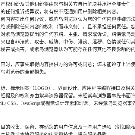
识产权纠纷及其他纠纷将由您与相关方自行解决并承担全部责任
属的任何投诉或异议，将有权不经通知用户删除相关内容。
任何内容提出任何异议，或紫鸟浏览器认为您的任何内容涉嫌违
拒绝或删除任何内容的权利（而非义务），且不承担任何责任。
而对紫鸟浏览器提出的任何索赔、主张、请求或诉讼，赔偿紫鸟
看来包含非法的、攻击、威胁、中伤、诽谤、淫秽、色情或任何
成侵害或损害，或紫鸟浏览器认为可能存在任何其他不良影响的
内容时，应事先取得内容提供方的许可或同意；您未能遵守上述
紫鸟浏览器的全部损失。
标、标示图案（LOGO）、界面设计、应用程序编程接口及相
未经提及的权利亦由紫鸟浏览器保留。未经紫鸟浏览器事先书面
 CSS，JavaScript或视觉设计元素和理念。未经紫鸟浏
关目的收集、保留、存储您的用户信息及一些用户选项（例如隐
进本软件或本协议服务的内容和技术，提升服务品质。