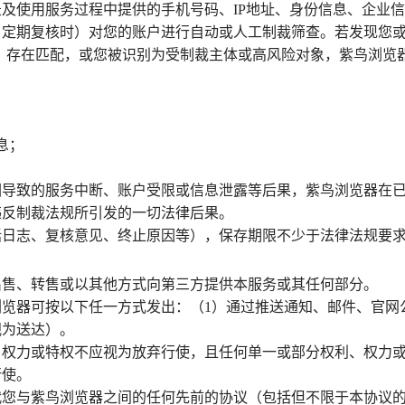
及使用服务过程中提供的手机号码、IP地址、身份信息、企业
、定期复核时）对您的账户进行自动或人工制裁筛查。若发现您
等）存在匹配，或您被识别为受制裁主体或高风险对象，紫鸟浏览
息；
因导致的服务中断、账户受限或信息泄露等后果，紫鸟浏览器在
违反制裁法规所引发的一切法律后果。
括日志、复核意见、终止原因等），保存期限不少于法律法规要
出售、转售或以其他方式向第三方提供本服务或其任何部分。
览器可按以下任一方式发出：（1）通过推送通知、邮件、官网
视为送达）。
、权力或特权不应视为放弃行使，且任何单一或部分权利、权力
行使。
代您与紫鸟浏览器之间的任何先前的协议（包括但不限于本协议