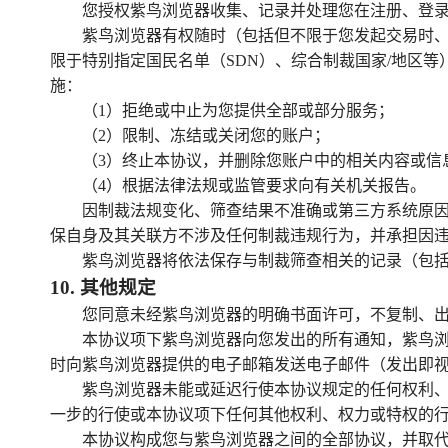
您授权紫鸟浏览器收集、记录并处理您在注册、登录
紫鸟浏览器有权随时（包括但不限于您发起交易时
限于特别指定国民名单（SDN）、综合制裁国家/地区
施：
（1）拒绝或中止为您提供全部或部分服务；
（2）限制、冻结或关闭您的账户；
（3）终止本协议，并删除您账户中的相关内容或信
（4）根据法律法规或监管要求向有关机关报告。
因制裁法规变化、筛查结果不准确或第三方系统原
保自身及其关联方不涉及任何制裁违规行为，并承担因
紫鸟浏览器将依法保存与制裁筛查相关的记录（包
10
.
其他规定
您同意未经紫鸟浏览器的明确书面许可，不复制、
本协议项下紫鸟浏览器向您发出的所有通知，紫鸟浏
时向紫鸟浏览器提供的电子邮箱发送电子邮件（发出即
紫鸟浏览器未能或延迟行使本协议规定的任何权利
一步的行使或本协议项下任何其他权利、权力或特权的
本协议构成您与紫鸟浏览器之间的全部协议，并取