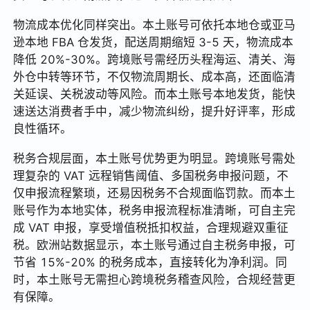
物流成本优化同样突出。本土账号可依托本地仓或亚马
逊本地 FBA 仓发货，配送周期缩短 3-5 天，物流成本
降低 20%-30%。跨境账号需经历头程海运、清关、海
外仓中转等环节，不仅物流周期长、成本高，还面临清
关延误、关税波动等风险。而本土账号本地发货，能快
速送达消费者手中，减少物流纠纷，提升好评率，形成
良性循环。
税务合规层面，本土账号优势更为明显。跨境账号需处
理复杂的 VAT 远程销售阈值、多国税务申报问题，不
仅申报流程繁琐，还易因税务不合规面临罚款。而本土
账号作为本地实体，税务申报流程标准清晰，可自主完
成 VAT 申报，享受增值税抵扣权益，合理规避双重征
税。欧洲站数据显示，本土账号通过自主税务申报，可
节省 15%-20% 的税务成本，直接转化为净利润。同
时，本土账号无需担心跨境税务稽查风险，合规经营更
有保障。