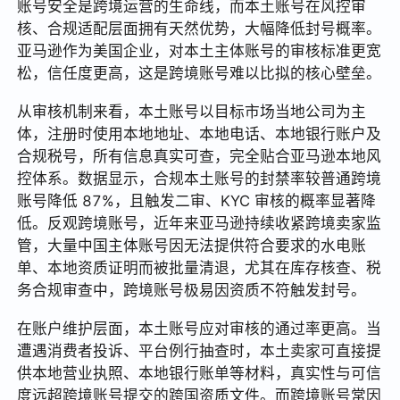
账号安全是跨境运营的生命线，而本土账号在风控审
核、合规适配层面拥有天然优势，大幅降低封号概率。
亚马逊作为美国企业，对本土主体账号的审核标准更宽
松，信任度更高，这是跨境账号难以比拟的核心壁垒。
从审核机制来看，本土账号以目标市场当地公司为主
体，注册时使用本地地址、本地电话、本地银行账户及
合规税号，所有信息真实可查，完全贴合亚马逊本地风
控体系。数据显示，合规本土账号的封禁率较普通跨境
账号降低 87%，且触发二审、KYC 审核的概率显著降
低。反观跨境账号，近年来亚马逊持续收紧跨境卖家监
管，大量中国主体账号因无法提供符合要求的水电账
单、本地资质证明而被批量清退，尤其在库存核查、税
务合规审查中，跨境账号极易因资质不符触发封号。
在账户维护层面，本土账号应对审核的通过率更高。当
遭遇消费者投诉、平台例行抽查时，本土卖家可直接提
供本地营业执照、本地银行账单等材料，真实性与可信
度远超跨境账号提交的跨国资质文件。而跨境账号常因