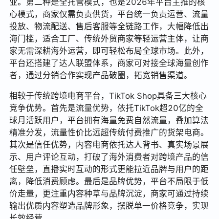
业。第二种是全托管模式，也是2026年平台主推的核
心模式，商家仅需负责供货，平台统一负责运营、流量
投放、物流配送、售后客服等全链路工作，大幅降低出
海门槛，适合工厂、传统外贸商家等轻运营主体，让商
家无需深耕海外运营，即可轻松布局全球市场。此外，
平台还搭建了达人联盟体系，商家可对接全球海量创作
者，通过分销合作实现产品破圈，拓宽销售渠道。
相较于传统跨境电商平台，TikTok Shop具备三大核心
竞争优势。首先是流量优势，依托TikTok超20亿的全
球月活跃用户，平台拥有海量免费自然流量，叠加算法
精准分发，流量性价比远超传统付费推广的货架电商。
其次是信任优势，内容电商依托达人背书、真实场景展
示、用户评论互动，打破了海外消费者对跨境产品的信
任壁垒，直播实时互动的形式更能拉近品牌与用户的距
离，降低消费顾虑。最后是品牌优势，平台不局限于低
价走量，更注重内容种草与品牌沉淀，商家可通过持续
输出优质内容塑造品牌形象，摆脱单一价格竞争，实现
长效经营。