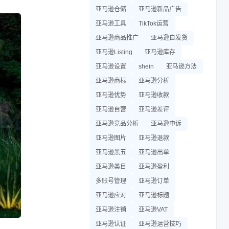
亚马逊仓储
亚马逊新品广告
亚马逊工具
TikTok运营
亚马逊商品推广
亚马逊自发货
亚马逊Listing
亚马逊库存
亚马逊设置
shein
亚马逊方法
亚马逊商标
亚马逊分析
亚马逊优势
亚马逊收款
亚马逊自营
亚马逊差评
亚马逊竞品分析
亚马逊申诉
亚马逊图片
亚马逊退款
亚马逊黑五
亚马逊出单
亚马逊类目
亚马逊盈利
多账号管理
亚马逊订单
亚马逊应对
亚马逊标题
亚马逊注销
亚马逊VAT
亚马逊认证
亚马逊运营技巧