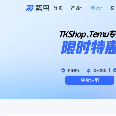
首 页
产 品
动 态
案
紫鸟资讯
安全防护
权限管理
更新动态
事中监管
多账号安全管理
新
博客
为账号提供安全专属的登录环境
智能操作截图，保
账密托管
事前拦截
自动填充，防止账号密码泄露
控制成员的访问与
免费注册
安全访问·加密稳定
事后追溯
风险预警，网络质量优化，多重加密
操作实时记录，有
安全管家·安全加倍
热
事中监管记录，安全加倍升级