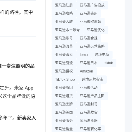
亚马逊注册
亚马逊广告投放
全一样的路径。其中
亚马逊攻略
亚马逊费用
亚马逊入驻
亚马逊欧洲站
亚马逊本土账号
亚马逊优化
亚马逊账号
亚马逊合规
亚马逊流量
亚马逊运营策略
亚马逊跟卖
temu
跨境电商
亚马逊引流
亚马逊日本
tiktok
唯一专注照明的品
亚马逊侵权
Amazon
TikTok Shop
跨境运营指南
升。米家 App
亚马逊原因
亚马逊活动
米这个品牌做的隐
亚马逊退货
亚马逊产品主图
亚马逊品牌
亚马逊封号
亚马逊美国
亚马逊发货
成多年了。
新卖家入
亚马逊服务
紫鸟浏览器
亚马逊销量
亚马逊转化率