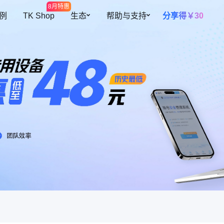
8月特惠
 例
TK Shop
生态
帮助与支持
分享得￥30
开放平台
帮助中心
多元设备
智能提效
全球开店
预约演示
海量网络资源
高效团队协
插件中心
私有化部署
覆盖300+地区资源
根据角色灵活
障账号安全
跨境导航
关于我们
设备池
自动二步验
紫鸟甄选
操作行为
设备资源共用，更灵活、更安全
自动填充二步
自有设备导入
续费托管
迹可循
支持导入已有环境，批量安全管理
到期自动续费
共用人数控
控制账号同时