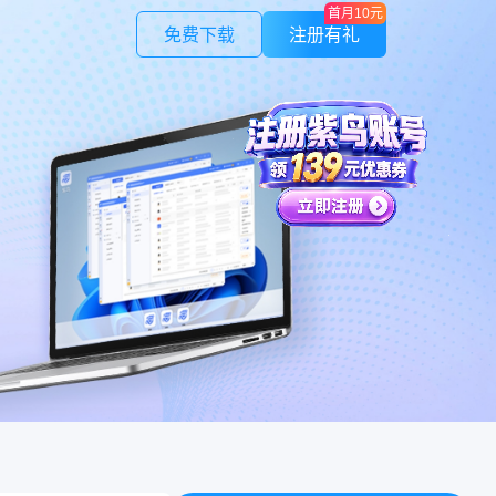
首月10元
免费下载
注册有礼
紫鸟应用
作管理
LinkFoxAI
授权，安全可控
电商专用AI 商品图 | 模特 | 素材
紫鸟云号
证
不限量
验证码，安全快捷
一号多绑，接收全球电话/短信
，避免不必要损失
制
在线人数，保证速度