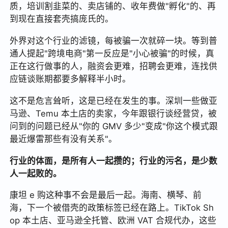
质，培训割韭菜的、卖店铺的、收年费做"孵化"的、再
到现在直接套壳搞庞氏的。
外界对这个行业的滤镜，每被骗一次就碎一块。等到普
通人提起"跨境电商"第一反应是"小心被骗"的时候，真
正在这行做事的人，融资会更难，招聘会更难，连找供
应链谈账期都要多解释半小时。
这不是危言耸听，这是已经在发生的事。深圳一些做亚
马逊、Temu 本土店的卖家，今年跟银行谈经营贷，被
问到的问题已经从"你的 GMV 多少"变成"你这个模式跟
最近爆雷那些有没有关系"。
行业的体面，是所有人一起攒的；行业的污名，是少数
人一起败的。
康坦 e 购这种事不会是最后一起。海南、横琴、前
海，下一个被借壳的政策标签已经在路上。TikTok Sh
op 本土店、亚马逊全托管、欧洲 VAT 合规代办，这些