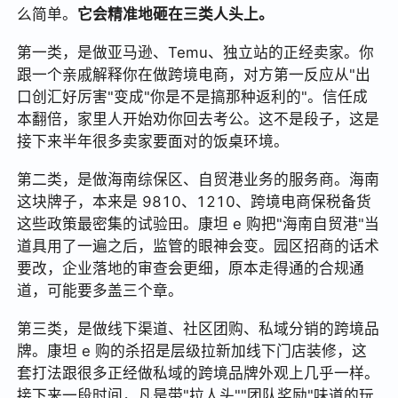
么简单。
它会精准地砸在三类人头上。
第一类，是做亚马逊、Temu、独立站的正经卖家。你
跟一个亲戚解释你在做跨境电商，对方第一反应从"出
口创汇好厉害"变成"你是不是搞那种返利的"。信任成
本翻倍，家里人开始劝你回去考公。这不是段子，这是
接下来半年很多卖家要面对的饭桌环境。
第二类，是做海南综保区、自贸港业务的服务商。海南
这块牌子，本来是 9810、1210、跨境电商保税备货
这些政策最密集的试验田。康坦 e 购把"海南自贸港"当
道具用了一遍之后，监管的眼神会变。园区招商的话术
要改，企业落地的审查会更细，原本走得通的合规通
道，可能要多盖三个章。
第三类，是做线下渠道、社区团购、私域分销的跨境品
牌。康坦 e 购的杀招是层级拉新加线下门店装修，这
套打法跟很多正经做私域的跨境品牌外观上几乎一样。
接下来一段时间，凡是带"拉人头""团队奖励"味道的玩