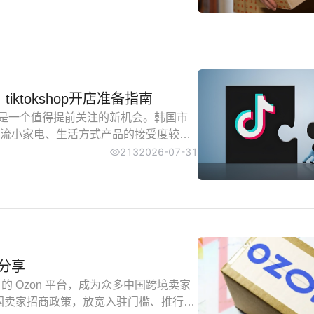
tiktokshop开店准备指南
来说会是一个值得提前关注的新机会。韩国市
流小家电、生活方式产品的接受度较
能力、供应链反应快、愿意做本地化运
213
2026-07-31
程分享
的 Ozon 平台，成为众多中国跨境卖家
化中国卖家招商政策，放宽入驻门槛、推行零