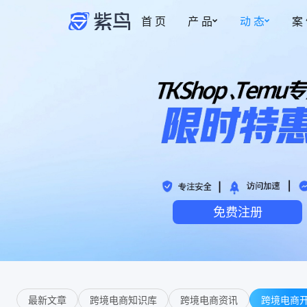
首 页
产 品
动 态
案
紫鸟资讯
安全防护
权限管理
更新动态
事中监管
多账号安全管理
新
博客
为账号提供安全专属的登录环境
智能操作截图，保
账密托管
事前拦截
自动填充，防止账号密码泄露
控制成员的访问与
免费注册
安全访问·加密稳定
事后追溯
风险预警，网络质量优化，多重加密
操作实时记录，有
安全管家·安全加倍
热
事中监管记录，安全加倍升级
最新文章
跨境电商知识库
跨境电商资讯
跨境电商