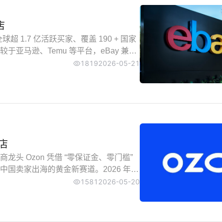
店
超 1.7 亿活跃买家、覆盖 190 + 国家
亚马逊、Temu 等平台，eBay 兼具
且 2026 年平台针对中国卖家推出多
1819
2026-05-21
店
 Ozon 凭借 “零保证金、零门槛”
国卖家出海的黄金新赛道。2026 年，
家的友好度大幅提升。
1581
2026-05-20