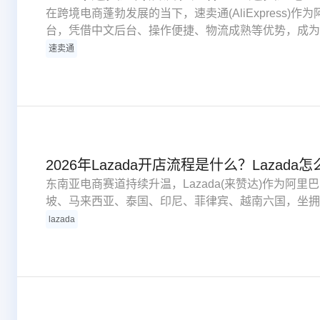
在跨境电商蓬勃发展的当下，速卖通(AliExpress
台，凭借中文后台、操作便捷、物流成熟等优势，成为众
速卖通招商规则持续优化，入驻流程更规范、类目管理
速卖通
出更高要求。
2026年Lazada开店流程是什么？Lazada
东南亚电商赛道持续升温，Lazada(来赞达)作为阿
坡、马来西亚、泰国、印尼、菲律宾、越南六国，坐拥超
持、广覆盖的优势，成为中国跨境卖家出海东南亚的首
lazada