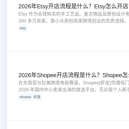
2026年Etsy开店流程是什么？Etsy怎么开店
Etsy 作为全球知名的手工艺品、复古物品及原创设计电
200 多万卖家，是小众原创卖家跨境创业的优质选择。20
其针对中国大陆卖家的合规要求大幅调整。
etsy
2026年Shopee开店流程是什么？Shopee
在东南亚与拉美跨境电商赛道，Shopee(虾皮)凭借
2026 年国内中小卖家出海的首选平台。无论是个人
与流程，最快 3-5 个工作日即可完成下店。
shopee
虾皮