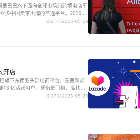
)作为阿里巴巴旗下面向全球市场的跨境电商平
多中国卖家出海的首选平台。2026 年
更精细，同时对资质审核、合规运营提
2175
2026-05-29
怎么开店
里巴巴旗下东南亚头部电商平台，覆盖新加
 3 亿活跃用户，凭借低门槛、高扶
选阵地。
2733
2026-05-28