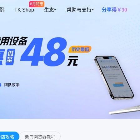
8月特惠
 例
TK Shop
生态
帮助与支持
分享得￥30
开放平台
帮助中心
多元设备
智能提效
全球开店
预约演示
海量网络资源
高效团队协
插件中心
私有化部署
覆盖300+地区资源
根据角色灵活
障账号安全
跨境导航
关于我们
设备池
自动二步验
紫鸟甄选
操作行为
设备资源共用，更灵活、更安全
自动填充二步
自有设备导入
续费托管
迹可循
支持导入已有环境，批量安全管理
到期自动续费
共用人数控
控制账号同时
开店攻略
紫鸟浏览器教程