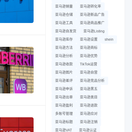
亚马逊销量
亚马逊转化率
亚马逊仓储
亚马逊新品广告
亚马逊工具
亚马逊商品推广
亚马逊自发货
亚马逊Listing
亚马逊库存
亚马逊设置
shein
亚马逊方法
亚马逊商标
亚马逊分析
亚马逊优势
亚马逊收款
TikTok运营
亚马逊图片
亚马逊自营
亚马逊差评
亚马逊竞品分析
亚马逊申诉
亚马逊黑五
亚马逊出单
亚马逊类目
亚马逊盈利
亚马逊退款
多账号管理
亚马逊应对
亚马逊标题
亚马逊注销
亚马逊VAT
亚马逊认证