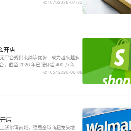
方规则，完整梳理中国企业卖家从资料
1676
2026-07-23
式运营全流程，帮助新手避开入驻雷
怎么开店
无平台规则束缚等优势，成为越来越多
，截至 2026 年已服务超 400 万商
一。2026 年 Shopify 开店流程已
1054
2026-06-08
，新手跟着操作即可快速搭建属于自己的
么开店
上沃尔玛商城，稳居全球商超龙头地