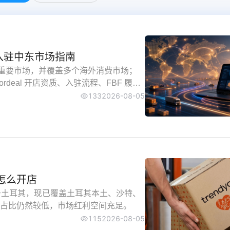
一键在线翻
浏览器自带翻
家入驻中东市场指南
东为重要市场，并覆盖多个海外消费市场；
eal 开店资质、入驻流程、FBF 履
133
2026-08-05
ol怎么开店
起源于土耳其，现已覆盖土耳其本土、沙特、
占比仍然较低，市场红利空间充足。
115
2026-08-05