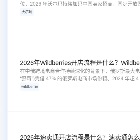
位，2026 年沃尔玛持续加码中国卖家招商，同步开
台开店两大主流开店模式，前者对接沃尔玛中国线下卖场供
沃尔玛
Marketplace 布局美国、加拿大、墨西哥三大主力
2026年Wildberries开店流程是什么？Wildb
在中俄跨境电商合作持续深化的背景下，俄罗斯最大电商平台 
“野莓”)凭借 47% 的俄罗斯电商市场份额、2024 年超 4.
及 60% 的同比增速，成为中国卖家布局俄语市场的核
wildberrie
程、优化扶持政策，中国企业与个体工商户均可低成本
2026年速卖通开店流程是什么？速卖通怎