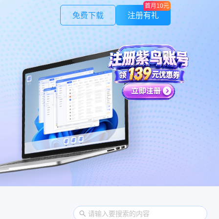
首月10元
免费下载
注册有礼
紫鸟应用
作管理
LinkFoxAI
授权，安全可控
电商专用AI 商品图 | 模特 | 素材
紫鸟云号
证
不限量
验证码，安全快捷
一号多绑，接收全球电话/短信
，避免不必要损失
制
在线人数，保证速度