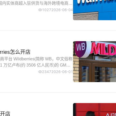
放国内实体商超入驻供货与海外跨境电商平
货合作，后者依托 Walmart
1027
2026-06-04
站点跨境电商生意。
erries怎么开店
Wildberries(简称 WB，中文俗称
1 万亿卢布(约 3506 亿人民币)的 GMV
心阵地。2026 年平台进一步简化入驻流
2347
2026-06-01
快速入驻。
么开店