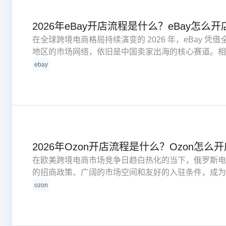
2026年eBay开店流程是什么？eBay怎么开
在全球跨境电商格局持续演变的 2026 年，eBay 凭借全球
地区的市场网络，依旧是中国卖家出海的核心赛道。相较于
个人卖家低门槛入局与企业卖家品牌化发展的双重优势，
ebay
项激励政策，进一步降低合规运营成本。
2026年Ozon开店流程是什么？Ozon怎么开
在欧美跨境电商市场竞争日趋白热化的当下，俄罗斯电商龙头
的招商政策、广阔的市场空间和友好的入驻条件，成为中
Ozon 持续简化入驻流程、优化卖家服务，对新手卖
ozon