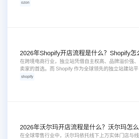
保证金政策，同时强化合规监管。本文结合平台最新官
ozon
筹备、账号注册、资质审核、后台配置到商品上架、正
区，一站式完成 Ozon 店铺开通。
2026年Shopify开店流程是什么？Shopify
在跨境电商行业，独立站凭借自主权高、品牌溢价强、
卖家的首选。而 Shopify 作为全球领先的独立站建站平台
户，覆盖 175 个国家和地区，是新手入局独立站的最优选择之
shopify
高度简化，从注册账号到正式上线仅需 8 大核心步骤
跨境电商网站。
2026年沃尔玛开店流程是什么？沃尔玛怎
在全球零售行业中，沃尔玛依托线下上万实体门店与线